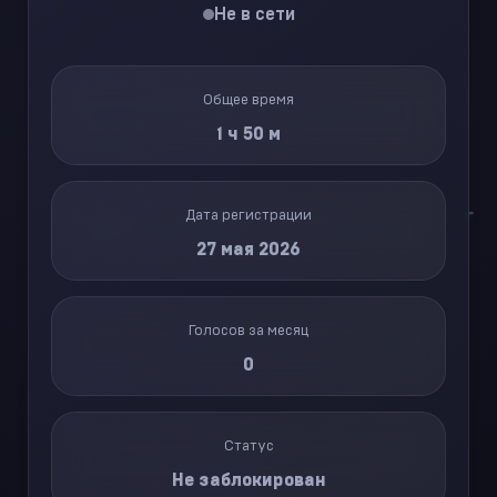
Не в сети
+
+
+
+
+
Общее время
1 ч 50 м
+
+
+
+
Дата регистрации
27 мая 2026
+
Голосов за месяц
+
0
+
+
Статус
Не заблокирован