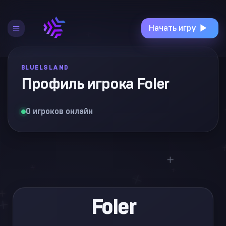
+
Начать игру
+
+
+
BLUELSLAND
+
Профиль игрока Foler
+
0 игроков онлайн
+
+
+
+
+
+
+
Foler