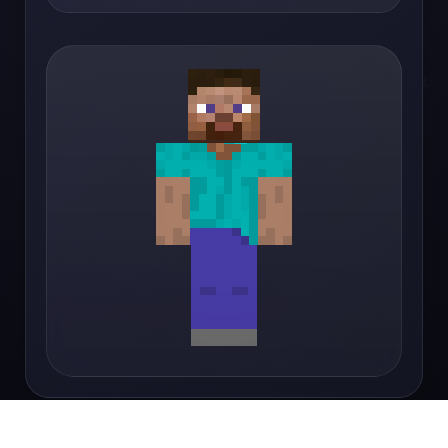
+
+
+
+
+
+
+
+