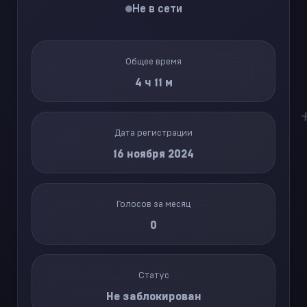
+
Не в сети
+
+
+
+
Общее время
+
4 ч 11 м
+
+
Дата регистрации
16 ноября 2024
+
Голосов за месяц
+
0
+
+
Статус
Не заблокирован
+