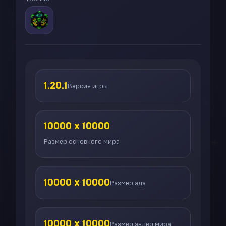
+
+
+
+
+
+
1.20.1
Версия игры
+
+
+
10000 x 10000
+
Размер основного мира
+
10000 x 10000
Размер ада
+
+
10000 x 10000
Размер эндер мира