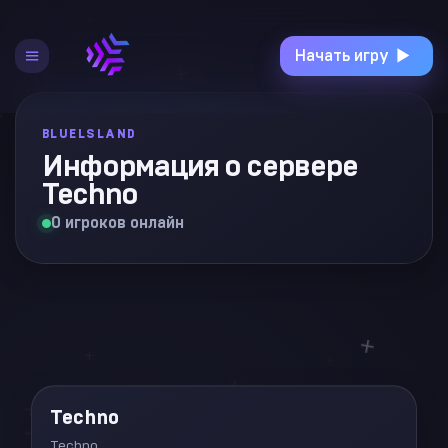
+
+
Начать игру
+
+
+
BLUELSLAND
Информация о сервере
+
Techno
+
0 игроков онлайн
+
+
+
+
+
+
Techno
Techno